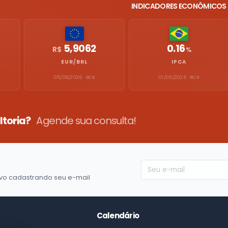
INDICADORES ECONÔMICOS
5,9062
0.16
R$
%
EUR/BRL
IPCA
05/08/2026 · BCB
01/06/2026 · BCB
ltoria?
Agende sua consulta!
vo cadastrando seu e-mail
Calendário