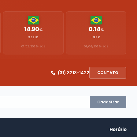
14.90
0.14
%
%
SELIC
INPC
01/02/2026 · BCB
01/06/2026 · BCB
(31) 3213-1422
CONTATO
Cadastrar
Horário