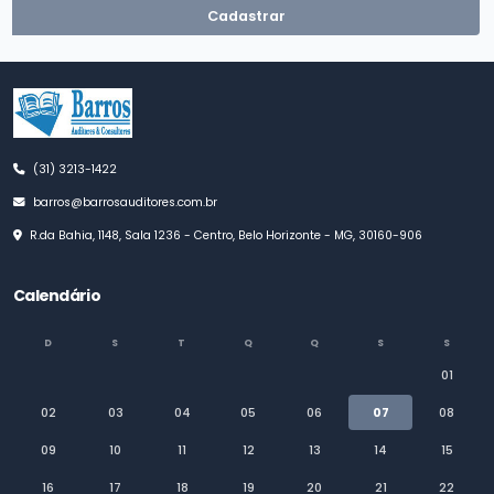
Cadastrar
(31) 3213-1422
barros@barrosauditores.com.br
R.da Bahia, 1148, Sala 1236 - Centro, Belo Horizonte - MG, 30160-906
Calendário
D
S
T
Q
Q
S
S
01
02
03
04
05
06
07
08
09
10
11
12
13
14
15
16
17
18
19
20
21
22