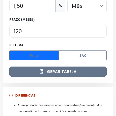
%
PRAZO (MESES)
SISTEMA
Price
SAC
GERAR TABELA
DIFERENÇAS
Price:
prestação
fixa
; juros decrescentes; amortização crescente. Mais
usado em financiamentos comerciais e bens de consumo.