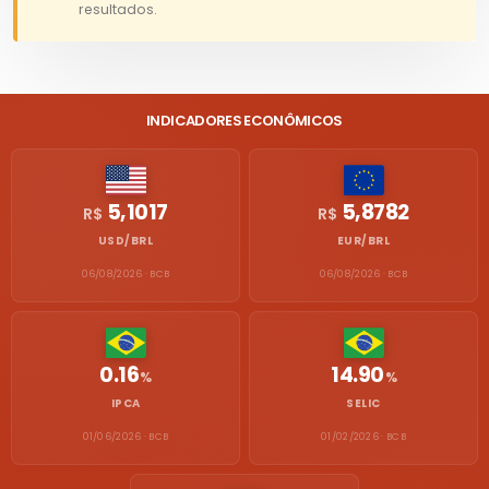
resultados.
INDICADORES ECONÔMICOS
5,1017
5,8782
R$
R$
USD/BRL
EUR/BRL
06/08/2026 · BCB
06/08/2026 · BCB
0.16
14.90
%
%
IPCA
SELIC
01/06/2026 · BCB
01/02/2026 · BCB